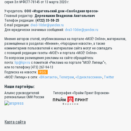
серия Эл №ФС77-78145 от 13 марта 2020 г.
Учредитель:
ООО «Издательский дом «Свободная пресса»
Главный редактор:
Деревяшкин Владислав Анатольевич
Телефон редакции:
(4722) 33-58-25
E-mail редакции:
dva3-10der@yandex.ru
Для юридически значимых сообщений:
dva3-10der@yandex.ru
Мнения авторов статей, опубликованных на портале «МОЁ! Online», материалов,
размещённых в разделах «Мнения», «Народные новости», а также
комментариев пользователей к материалам сайта могут не совпадать
с позицией редакции газеты «МОЁ!» и портала «МОЁ! Online».
По вопросам размещения рекламы на сайте обращайтесь:
почта:
lip@kpv.ru
с пометкой «Реклама на портале "МОЁ! Липецк"»,
или по телефону (473) 267-94-13
RSS
Подписка на новости:
«МОЁ! Липецк» в сети:
«ВКонтакте»
,
Телеграм
,
«Одноклассники»
,
Twitter
Наши партнёры:
Альянс руководителей
Типография «Прайм Принт Воронеж»
региональных СМИ России
Карта сайта