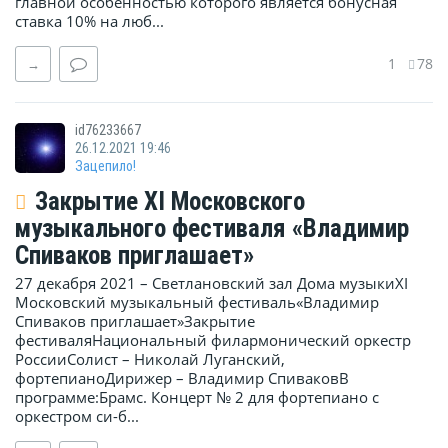
главной особенностью которого является бонусная
ставка 10% на люб...
1
78
→
id76233667
26.12.2021 19:46
Зацепило!
Закрытие XI Московского
музыкального фестиваля «Владимир
Спиваков приглашает»
27 декабря 2021 – Светлановский зал Дома музыкиXI
Московский музыкальный фестиваль«Владимир
Спиваков приглашает»Закрытие
фестиваляНациональный филармонический оркестр
РоссииСолист – Николай Луганский,
фортепианоДирижер – Владимир СпиваковВ
программе:Брамс. Концерт № 2 для фортепиано с
оркестром си-б...