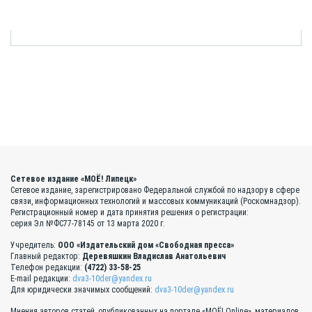
Сетевое издание «МОЁ! Липецк»
Сетевое издание, зарегистрировано Федеральной службой по надзору в сфере
связи, информационных технологий и массовых коммуникаций (Роскомнадзор).
Регистрационный номер и дата принятия решения о регистрации:
серия Эл №ФС77-78145 от 13 марта 2020 г.
Учредитель:
ООО «Издательский дом «Свободная пресса»
Главный редактор:
Деревяшкин Владислав Анатольевич
Телефон редакции:
(4722) 33-58-25
E-mail редакции:
dva3-10der@yandex.ru
Для юридически значимых сообщений:
dva3-10der@yandex.ru
Мнения авторов статей, опубликованных на портале «МОЁ! Online», материалов,