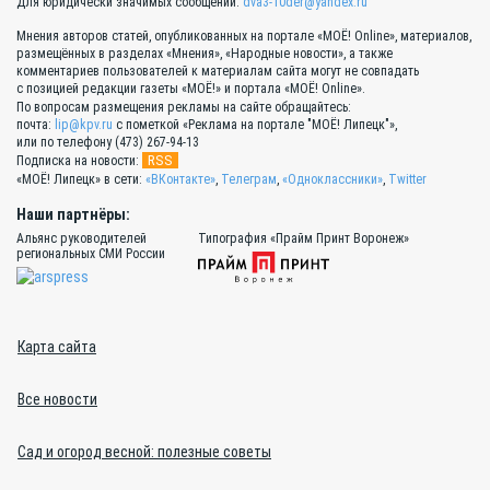
Для юридически значимых сообщений:
dva3-10der@yandex.ru
Мнения авторов статей, опубликованных на портале «МОЁ! Online», материалов,
размещённых в разделах «Мнения», «Народные новости», а также
комментариев пользователей к материалам сайта могут не совпадать
с позицией редакции газеты «МОЁ!» и портала «МОЁ! Online».
По вопросам размещения рекламы на сайте обращайтесь:
почта:
lip@kpv.ru
с пометкой «Реклама на портале "МОЁ! Липецк"»,
или по телефону (473) 267-94-13
RSS
Подписка на новости:
«МОЁ! Липецк» в сети:
«ВКонтакте»
,
Телеграм
,
«Одноклассники»
,
Twitter
Наши партнёры:
Альянс руководителей
Типография «Прайм Принт Воронеж»
региональных СМИ России
Карта сайта
Все новости
Сад и огород весной: полезные советы