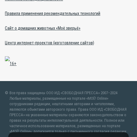
Правила применения рекомендательных технологий
Сайт о домашних животных «Моё зверьё»
Центр интернет-проектов (изготовление сайтов)
Все права защищены ООО ИД «СВОБОДНАЯ ПРЕССА» 2007–2024
Любые материалы, размещенные на портале «МОЁ! Online»
сотрудниками редакции, нештатными авторами и читателями,
являются объектами авторского права. Права ООО ИД «СВОБОДНАЯ
ПРЕССА» на указанные материалы охраняются законодательством о
правах на результаты интеллектуальной деятельности. Полное или
частичное использование материалов, размещенных на портале
«МОЁ! Online», допускается только с письменного согласия редакции
с указанием ссылки на источник. Частичное цитирование возможно