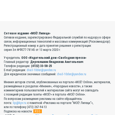
Сетевое издание «МОЁ! Липецк»
Сетевое издание, зарегистрировано Федеральной службой по надзору в сфере
связи, информационных технологий и массовых коммуникаций (Роскомнадзор).
Регистрационный номер и дата принятия решения о регистрации:
серия Эл №ФС77-78145 от 13 марта 2020 г.
Учредитель:
ООО «Издательский дом «Свободная пресса»
Главный редактор:
Деревяшкин Владислав Анатольевич
Телефон редакции:
(4722) 33-58-25
E-mail редакции:
dva3-10der@yandex.ru
Для юридически значимых сообщений:
dva3-10der@yandex.ru
Мнения авторов статей, опубликованных на портале «МОЁ! Online», материалов,
размещённых в разделах «Мнения», «Народные новости», а также
комментариев пользователей к материалам сайта могут не совпадать
с позицией редакции газеты «МОЁ!» и портала «МОЁ! Online».
По вопросам размещения рекламы на сайте обращайтесь:
почта:
lip@kpv.ru
с пометкой «Реклама на портале "МОЁ! Липецк"»,
или по телефону (473) 267-94-13
RSS
Подписка на новости: