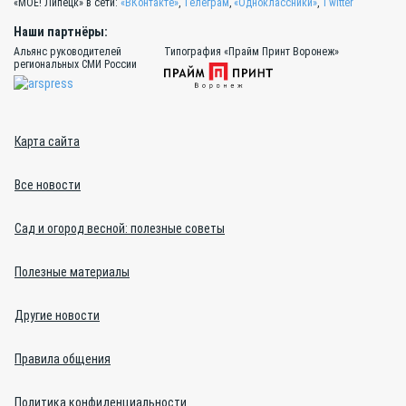
«МОЁ! Липецк» в сети:
«ВКонтакте»
,
Телеграм
,
«Одноклассники»
,
Twitter
Наши партнёры:
Альянс руководителей
Типография «Прайм Принт Воронеж»
региональных СМИ России
Карта сайта
Все новости
Сад и огород весной: полезные советы
Полезные материалы
Другие новости
Правила общения
Политика конфиденциальности