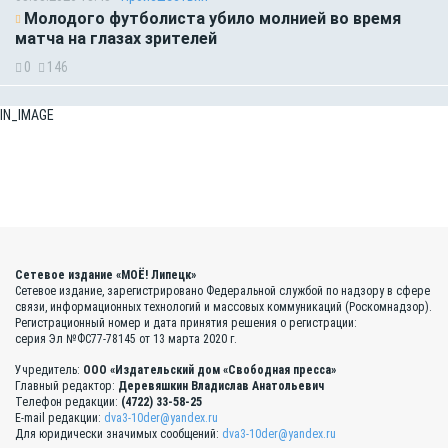
Молодого футболиста убило молнией во время
матча на глазах зрителей
0
146
IN_IMAGE
Сетевое издание «МОЁ! Липецк»
Сетевое издание, зарегистрировано Федеральной службой по надзору в сфере
связи, информационных технологий и массовых коммуникаций (Роскомнадзор).
Регистрационный номер и дата принятия решения о регистрации:
серия Эл №ФС77-78145 от 13 марта 2020 г.
Учредитель:
ООО «Издательский дом «Свободная пресса»
Главный редактор:
Деревяшкин Владислав Анатольевич
Телефон редакции:
(4722) 33-58-25
E-mail редакции:
dva3-10der@yandex.ru
Для юридически значимых сообщений:
dva3-10der@yandex.ru