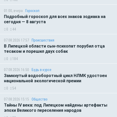
01:00, вчера
Гороскоп
Подробный гороскоп для всех знаков зодиака на
сегодня — 8 августа
0
44
07.08.2026 17:57
Происшествия
В Липецкой области сын-психопат порубил отца
тесаком и порешил двух собак
0
184
07.08.2026 16:50
Будь в курсе
Замкнутый водооборотный цикл НЛМК удостоен
национальной экологической премии
0
54
07.08.2026 15:15
Общество
Тайны IV века: под Липецком найдены артефакты
эпохи Великого переселения народов