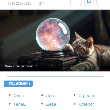
17.05.2026 01:00
214
Фото: сгенерировано ИИ
СОДЕРЖАНИЕ
Овен
Лев
Стрелец
Телец
Дева
Козерог