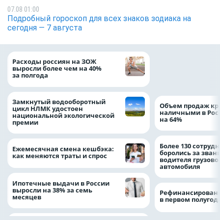
07.08 01:00
Подробный гороскоп для всех знаков зодиака на
сегодня — 7 августа
На доброе дело: 
Расходы россиян на ЗОЖ
помощь детям по
выросли более чем на 40%
благотворительн
за полгода
Замкнутый водооборотный
Объем продаж кр
цикл НЛМК удостоен
наличными в Рос
национальной экологической
на 64%
премии
Более 130 сотруд
Ежемесячная смена кешбэка:
боролись за зван
как меняются траты и спрос
водителя грузово
автомобиля
Ипотечные выдачи в России
выросли на 38% за семь
Рефинансировани
месяцев
в первом полугоди