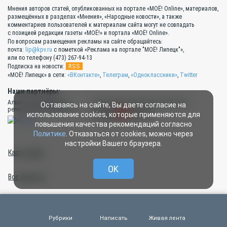
Мнения авторов статей, опубликованных на портале «МОЁ! Online», материалов,
размещённых в разделах «Мнения», «Народные новости», а также
комментариев пользователей к материалам сайта могут не совпадать
с позицией редакции газеты «МОЁ!» и портала «МОЁ! Online».
По вопросам размещения рекламы на сайте обращайтесь:
почта:
lip@kpv.ru
с пометкой «Реклама на портале "МОЁ! Липецк"»,
или по телефону (473) 267-94-13
RSS
Подписка на новости:
«МОЁ! Липецк» в сети:
«ВКонтакте»
,
Телеграм
,
«Одноклассники»
,
Twitter
Наши партнёры:
Альянс руководителей
Типография «Прайм Принт Воронеж»
Оставаясь на сайте, Вы даете согласие на
региональных СМИ России
использование cookies, которые применяются для
повышения качества рекомендаций согласно
Политике
. Отказаться от cookies, можно через
настройки Вашего браузера.
Карта сайта
OK
Все новости
Сад и огород весной: полезные советы
Рубрики
Написать
Живая лента
Полезные материалы