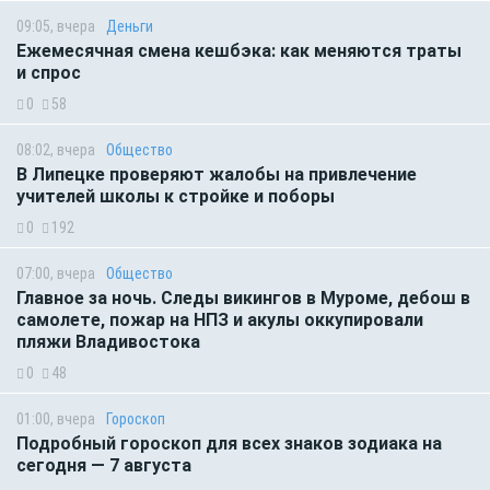
09:05, вчера
Деньги
Ежемесячная смена кешбэка: как меняются траты
и спрос
0
58
08:02, вчера
Общество
В Липецке проверяют жалобы на привлечение
учителей школы к стройке и поборы
0
192
07:00, вчера
Общество
Главное за ночь. Следы викингов в Муроме, дебош в
самолете, пожар на НПЗ и акулы оккупировали
пляжи Владивостока
0
48
01:00, вчера
Гороскоп
Подробный гороскоп для всех знаков зодиака на
сегодня — 7 августа