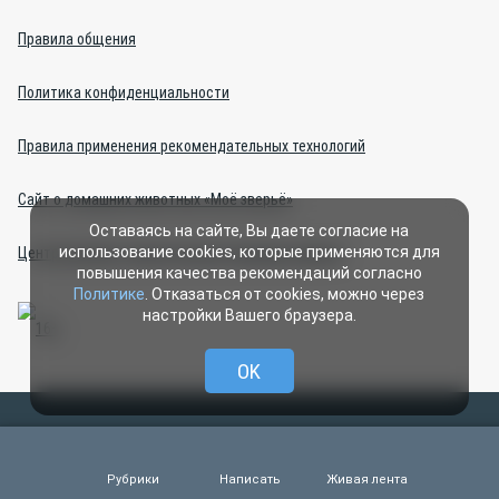
Правила общения
Политика конфиденциальности
Правила применения рекомендательных технологий
Сайт о домашних животных «Моё зверьё»
Оставаясь на сайте, Вы даете согласие на
использование cookies, которые применяются для
Центр интернет-проектов (изготовление сайтов)
повышения качества рекомендаций согласно
Политике
. Отказаться от cookies, можно через
настройки Вашего браузера.
OK
Все права защищены ООО ИД «СВОБОДНАЯ ПРЕССА» 2007–2024
Любые материалы, размещенные на портале «МОЁ! Online»
сотрудниками редакции, нештатными авторами и читателями,
Рубрики
Написать
Живая лента
являются объектами авторского права. Права ООО ИД «СВОБОДНАЯ