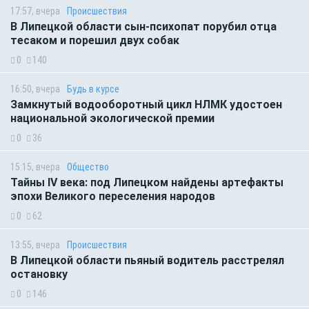
17:57, вчера
Происшествия
В Липецкой области сын-психопат порубил отца
тесаком и порешил двух собак
0
140
16:50, вчера
Будь в курсе
Замкнутый водооборотный цикл НЛМК удостоен
национальной экологической премии
0
36
15:15, вчера
Общество
Тайны IV века: под Липецком найдены артефакты
эпохи Великого переселения народов
0
62
13:55, вчера
Происшествия
В Липецкой области пьяный водитель расстрелял
остановку
0
146