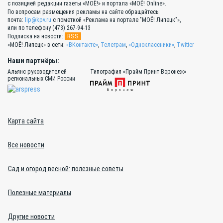
с позицией редакции газеты «МОЁ!» и портала «МОЁ! Online».
По вопросам размещения рекламы на сайте обращайтесь:
почта:
lip@kpv.ru
с пометкой «Реклама на портале "МОЁ! Липецк"»,
или по телефону (473) 267-94-13
RSS
Подписка на новости:
«МОЁ! Липецк» в сети:
«ВКонтакте»
,
Телеграм
,
«Одноклассники»
,
Twitter
Наши партнёры:
Альянс руководителей
Типография «Прайм Принт Воронеж»
региональных СМИ России
Карта сайта
Все новости
Сад и огород весной: полезные советы
Полезные материалы
Другие новости