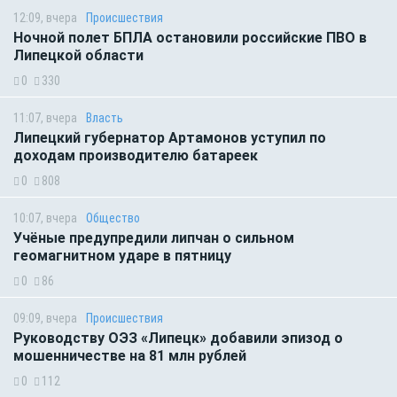
12:09, вчера
Происшествия
Ночной полет БПЛА остановили российские ПВО в
Липецкой области
0
330
11:07, вчера
Власть
Липецкий губернатор Артамонов уступил по
доходам производителю батареек
0
808
10:07, вчера
Общество
Учёные предупредили липчан о сильном
геомагнитном ударе в пятницу
0
86
09:09, вчера
Происшествия
Руководству ОЭЗ «Липецк» добавили эпизод о
мошенничестве на 81 млн рублей
0
112