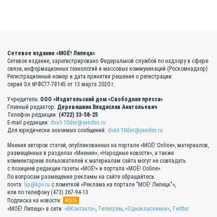
Сетевое издание «МОЁ! Липецк»
Сетевое издание, зарегистрировано Федеральной службой по надзору в сфере
связи, информационных технологий и массовых коммуникаций (Роскомнадзор).
Регистрационный номер и дата принятия решения о регистрации:
серия Эл №ФС77-78145 от 13 марта 2020 г.
Учредитель:
ООО «Издательский дом «Свободная пресса»
Главный редактор:
Деревяшкин Владислав Анатольевич
Телефон редакции:
(4722) 33-58-25
E-mail редакции:
dva3-10der@yandex.ru
Для юридически значимых сообщений:
dva3-10der@yandex.ru
Мнения авторов статей, опубликованных на портале «МОЁ! Online», материалов,
размещённых в разделах «Мнения», «Народные новости», а также
комментариев пользователей к материалам сайта могут не совпадать
с позицией редакции газеты «МОЁ!» и портала «МОЁ! Online».
По вопросам размещения рекламы на сайте обращайтесь:
почта:
lip@kpv.ru
с пометкой «Реклама на портале "МОЁ! Липецк"»,
или по телефону (473) 267-94-13
RSS
Подписка на новости:
«МОЁ! Липецк» в сети:
«ВКонтакте»
,
Телеграм
,
«Одноклассники»
,
Twitter