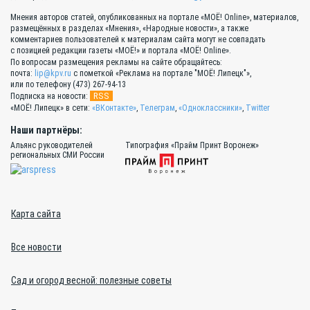
Мнения авторов статей, опубликованных на портале «МОЁ! Online», материалов,
размещённых в разделах «Мнения», «Народные новости», а также
комментариев пользователей к материалам сайта могут не совпадать
с позицией редакции газеты «МОЁ!» и портала «МОЁ! Online».
По вопросам размещения рекламы на сайте обращайтесь:
почта:
lip@kpv.ru
с пометкой «Реклама на портале "МОЁ! Липецк"»,
или по телефону (473) 267-94-13
RSS
Подписка на новости:
«МОЁ! Липецк» в сети:
«ВКонтакте»
,
Телеграм
,
«Одноклассники»
,
Twitter
Наши партнёры:
Альянс руководителей
Типография «Прайм Принт Воронеж»
региональных СМИ России
Карта сайта
Все новости
Сад и огород весной: полезные советы