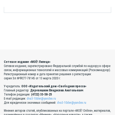
Сетевое издание «МОЁ! Липецк»
Сетевое издание, зарегистрировано Федеральной службой по надзору в сфере
связи, информационных технологий и массовых коммуникаций (Роскомнадзор).
Регистрационный номер и дата принятия решения о регистрации:
серия Эл №ФС77-78145 от 13 марта 2020 г.
Учредитель:
ООО «Издательский дом «Свободная пресса»
Главный редактор:
Деревяшкин Владислав Анатольевич
Телефон редакции:
(4722) 33-58-25
E-mail редакции:
dva3-10der@yandex.ru
Для юридически значимых сообщений:
dva3-10der@yandex.ru
Мнения авторов статей, опубликованных на портале «МОЁ! Online», материалов,
размещённых в разделах «Мнения», «Народные новости», а также