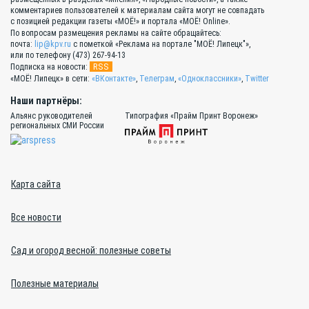
комментариев пользователей к материалам сайта могут не совпадать
с позицией редакции газеты «МОЁ!» и портала «МОЁ! Online».
По вопросам размещения рекламы на сайте обращайтесь:
почта:
lip@kpv.ru
с пометкой «Реклама на портале "МОЁ! Липецк"»,
или по телефону (473) 267-94-13
RSS
Подписка на новости:
«МОЁ! Липецк» в сети:
«ВКонтакте»
,
Телеграм
,
«Одноклассники»
,
Twitter
Наши партнёры:
Альянс руководителей
Типография «Прайм Принт Воронеж»
региональных СМИ России
Карта сайта
Все новости
Сад и огород весной: полезные советы
Полезные материалы