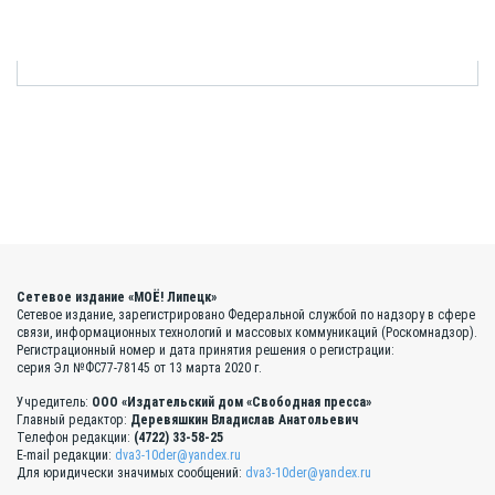
Сетевое издание «МОЁ! Липецк»
Сетевое издание, зарегистрировано Федеральной службой по надзору в сфере
связи, информационных технологий и массовых коммуникаций (Роскомнадзор).
Регистрационный номер и дата принятия решения о регистрации:
серия Эл №ФС77-78145 от 13 марта 2020 г.
Учредитель:
ООО «Издательский дом «Свободная пресса»
Главный редактор:
Деревяшкин Владислав Анатольевич
Телефон редакции:
(4722) 33-58-25
E-mail редакции:
dva3-10der@yandex.ru
Для юридически значимых сообщений:
dva3-10der@yandex.ru