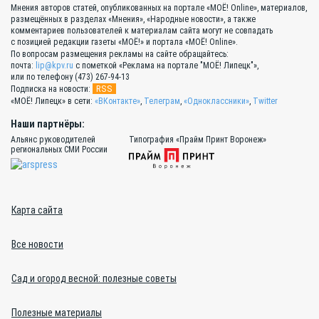
Мнения авторов статей, опубликованных на портале «МОЁ! Online», материалов,
размещённых в разделах «Мнения», «Народные новости», а также
комментариев пользователей к материалам сайта могут не совпадать
с позицией редакции газеты «МОЁ!» и портала «МОЁ! Online».
По вопросам размещения рекламы на сайте обращайтесь:
почта:
lip@kpv.ru
с пометкой «Реклама на портале "МОЁ! Липецк"»,
или по телефону (473) 267-94-13
RSS
Подписка на новости:
«МОЁ! Липецк» в сети:
«ВКонтакте»
,
Телеграм
,
«Одноклассники»
,
Twitter
Наши партнёры:
Альянс руководителей
Типография «Прайм Принт Воронеж»
региональных СМИ России
Карта сайта
Все новости
Сад и огород весной: полезные советы
Полезные материалы