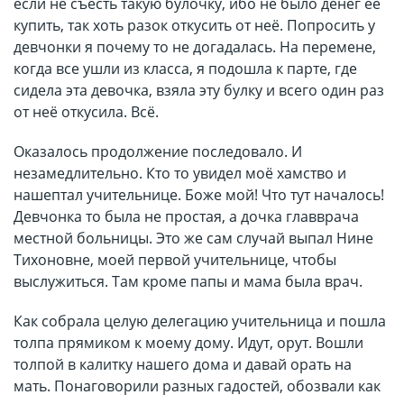
если не съесть такую булочку, ибо не было денег её
купить, так хоть разок откусить от неё. Попросить у
девчонки я почему то не догадалась. На перемене,
когда все ушли из класса, я подошла к парте, где
сидела эта девочка, взяла эту булку и всего один раз
от неё откусила. Всё.
Оказалось продолжение последовало. И
незамедлительно. Кто то увидел моё хамство и
нашептал учительнице. Боже мой! Что тут началось!
Девчонка то была не простая, а дочка главврача
местной больницы. Это же сам случай выпал Нине
Тихоновне, моей первой учительнице, чтобы
выслужиться. Там кроме папы и мама была врач.
Как собрала целую делегацию учительница и пошла
толпа прямиком к моему дому. Идут, орут. Вошли
толпой в калитку нашего дома и давай орать на
мать. Понаговорили разных гадостей, обозвали как