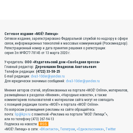
Сетевое издание «МОЁ! Липецк»
Сетевое издание, зарегистрировано Федеральной службой по надзору в сфере
связи, информационных технологий и массовых коммуникаций (Роскомнадзор).
Регистрационный номер и дата принятия решения о регистрации:
серия Эл №ФС77-78145 от 13 марта 2020 г.
Учредитель:
ООО «Издательский дом «Свободная пресса»
Главный редактор:
Деревяшкин Владислав Анатольевич
Телефон редакции:
(4722) 33-58-25
E-mail редакции:
dva3-10der@yandex.ru
Для юридически значимых сообщений:
dva3-10der@yandex.ru
Мнения авторов статей, опубликованных на портале «МОЁ! Online», материалов,
размещённых в разделах «Мнения», «Народные новости», а также
комментариев пользователей к материалам сайта могут не совпадать
с позицией редакции газеты «МОЁ!» и портала «МОЁ! Online».
По вопросам размещения рекламы на сайте обращайтесь:
почта:
lip@kpv.ru
с пометкой «Реклама на портале "МОЁ! Липецк"»,
или по телефону (473) 267-94-13
RSS
Подписка на новости:
«МОЁ! Липецк» в сети:
«ВКонтакте»
,
Телеграм
,
«Одноклассники»
,
Twitter