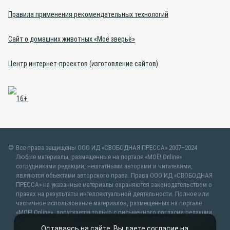
Правила применения рекомендательных технологий
Сайт о домашних животных «Моё зверьё»
Центр интернет-проектов (изготовление сайтов)
Все права защищены ООО ИД «СВОБОДНАЯ ПРЕССА» 2007–2024
Любые материалы, размещенные на портале «МОЁ! Online»
сотрудниками редакции, нештатными авторами и читателями,
являются объектами авторского права. Права ООО ИД «СВОБОДНАЯ
ПРЕССА» на указанные материалы охраняются законодательством о
правах на результаты интеллектуальной деятельности. Полное или
частичное использование материалов, размещенных на портале
«МОЁ! Online», допускается только с письменного согласия редакции
с указанием ссылки на источник. Частичное цитирование возможно
Оставаясь на сайте, Вы даете согласие на